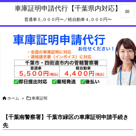
車庫証明申請代行【千葉県内対応】

普通車５,０００円〜／軽自動車４,０００円〜

メニュ

サイド

前へ

次へ

検索

ホーム
>

車庫証明
【千葉南警察署】千葉市緑区の車庫証明申請手続き
先