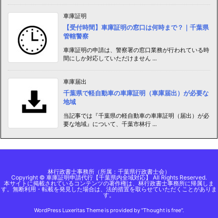
車庫証明
【受付時間】車庫証明の窓口は何時まで？｜千葉県
管轄警察
車庫証明の申請は、警察署の窓口業務が行われている時
間にしか対応していただけません ...
車庫届出
千葉県で軽自動車の車庫証明（車庫届出）が必要な
地域
当記事では『千葉県の軽自動車の車庫証明（届出）が必
要な地域』について、千葉市林行 ...
林行政書士事務所（所属：千葉県行政書士会）
Copyright © 車庫証明申請代行【千葉県内全域対応】 All Rights Reserved.
本サイトに掲載されているコンテンツの著作権は、林行政書士事務所に帰属しま
す。無断利用・転載を発見した場合は、法的措置を取らせていただくことがありま
す。
WordPress Luxeritas Theme is provided by "
Thought is free
".