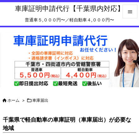
車庫証明申請代行【千葉県内対応】

普通車５,０００円〜／軽自動車４,０００円〜

メニュ

サイド

前へ

次へ

検索

ホーム
>

車庫届出
千葉県で軽自動車の車庫証明（車庫届出）が必要な
地域