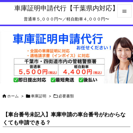
車庫証明申請代行【千葉県内対応】

普通車５,０００円〜／軽自動車４,０００円〜

メニュ

サイド

前へ

次へ

検索

ホーム
>

車庫証明
>

必要書類
【車台番号未記入】車庫申請の車台番号がわからな
くても申請できる？