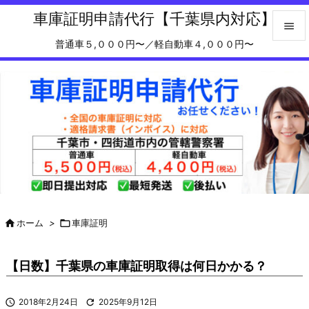
車庫証明申請代行【千葉県内対応】

普通車５,０００円〜／軽自動車４,０００円〜

メニュ

サイド

前へ

次へ

検索

ホーム
>

車庫証明
【日数】千葉県の車庫証明取得は何日かかる？

2018年2月24日

2025年9月12日